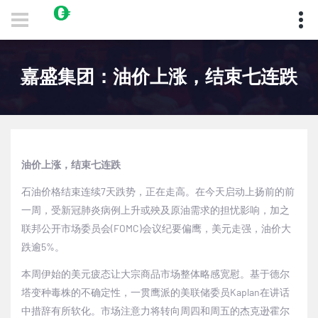
嘉盛集团：油价上涨，结束七连跌
油价上涨，结束七连跌
石油价格结束连续7天跌势，正在走高。在今天启动上扬前的前
一周，受新冠肺炎病例上升或殃及原油需求的担忧影响，加之
联邦公开市场委员会(FOMC)会议纪要偏鹰，美元走强，油价大
跌逾5%。
本周伊始的美元疲态让大宗商品市场整体略感宽慰。基于德尔
塔变种毒株的不确定性，一贯鹰派的美联储委员Kaplan在讲话
中措辞有所软化。市场注意力将转向周四和周五的杰克逊霍尔