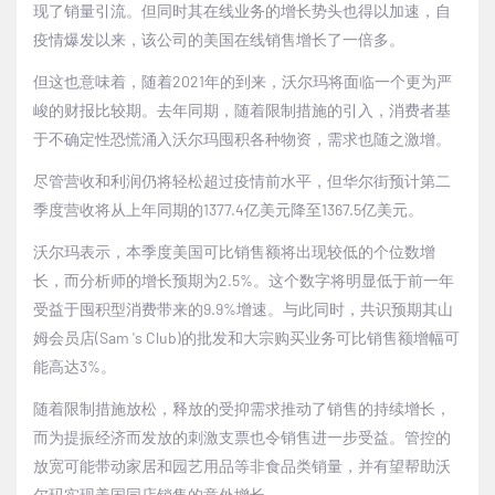
现了销量引流。但同时其在线业务的增长势头也得以加速，自
疫情爆发以来，该公司的美国在线销售增长了一倍多。
但这也意味着，随着2021年的到来，沃尔玛将面临一个更为严
峻的财报比较期。去年同期，随着限制措施的引入，消费者基
于不确定性恐慌涌入沃尔玛囤积各种物资，需求也随之激增。
尽管营收和利润仍将轻松超过疫情前水平，但华尔街预计第二
季度营收将从上年同期的1377.4亿美元降至1367.5亿美元。
沃尔玛表示，本季度美国可比销售额将出现较低的个位数增
长，而分析师的增长预期为2.5%。这个数字将明显低于前一年
受益于囤积型消费带来的9.9%增速。与此同时，共识预期其山
姆会员店(Sam 's Club)的批发和大宗购买业务可比销售额增幅可
能高达3%。
随着限制措施放松，释放的受抑需求推动了销售的持续增长，
而为提振经济而发放的刺激支票也令销售进一步受益。管控的
放宽可能带动家居和园艺用品等非食品类销量，并有望帮助沃
尔玛实现美国同店销售的意外增长。