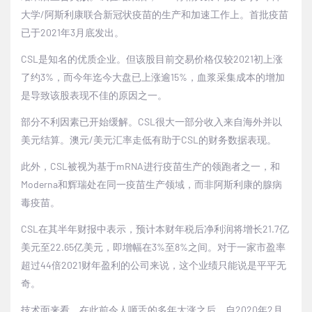
大学/阿斯利康联合新冠状疫苗的生产和加速工作上。首批疫苗
已于2021年3月底发出。
CSL是知名的优质企业。但该股目前交易价格仅较2021初上涨
了约3%，而今年迄今大盘已上涨逾15%，血浆采集成本的增加
是导致该股表现不佳的原因之一。
部分不利因素已开始缓解。CSL很大一部分收入来自海外并以
美元结算。澳元/美元汇率走低有助于CSL的财务数据表现。
此外，CSL被视为基于mRNA进行疫苗生产的领跑者之一，和
Moderna和辉瑞处在同一疫苗生产领域，而非阿斯利康的腺病
毒疫苗。
CSL在其半年财报中表示，预计本财年税后净利润将增长21.7亿
美元至22.65亿美元，即增幅在3%至8%之间。对于一家市盈率
超过44倍2021财年盈利的公司来说，这个业绩只能说是平平无
奇。
技术面来看，在此前令人咂舌的多年大涨之后，自2020年2月