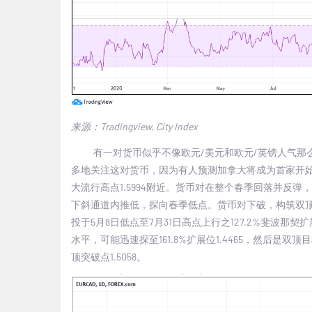
来源：Tradingview, City Index
有一对货币似乎不像欧元/美元和欧元/英镑人气那
多地关注这对货币，因为有人预测加拿大将成为首家开始缩
大流行高点1.5994附近。货币对在整个春季回落并反弹
下斜通道内推低，探向春季低点。货币对下破，构筑双顶。
投于5月8日低点至7月31日高点上行之127.2%斐波那契扩
水平，可能迅速探至161.8%扩展位1.4465，然后是双顶目
顶突破点1.5058。