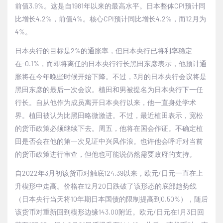
前值
3.9%
。这是自
1981
年以来的最高水平。日本整体
CPI
预计同
比增长
4.2%
，前值
4%
。核心
CPI
预计同比增长
4.2%
，而
12
月为
4%
。
日本央行的目标是
2%
的通胀率，但日本央行已将利率稳定
在
-0.1%
，而即将离任的日本央行行长黑田东彦表示，他预计通
胀将在今年晚些时候开始下降。不过，
3
月的日本央行会议将是
黑田东彦的最后一次会议。
植田和男被提名为日本央行下一任
行长。自从他作为成员离开日本央行以来，他一直身处学术
界。植田被认为比黑田略微激进。不过，最近植田表示，宽松
的货币政策必须继续下去。周五，他将在国会作证。不确定植
田是否会在他的第一次见证中兴风作浪。也许他会呼吁对当前
的货币政策进行审查，但他也可能说仍然需要政府的支持。
自
2022
年
3
月初该货币对触底
124.39
以来，欧元
/
日元一直在上
升楔形中走高。价格在
12
月
20
日跌破了该形态的底部趋势线
（日本央行当天将
10
年期日本国债的限制提高到
0.50%
），随后
该货币对重新回到楔形边缘
143.00
附近。欧元
/
日元在
1
月
3
日回