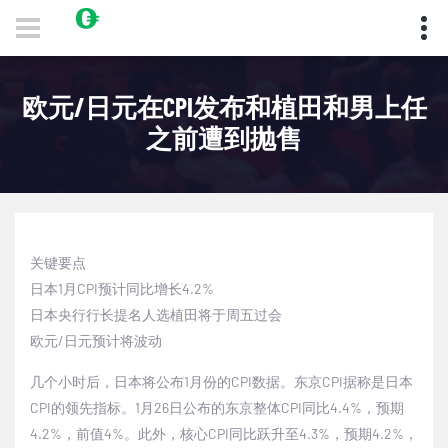
欧元/日元在CPI发布和植田和男上任
之前遭到抛售
关键要点
日本
1
月
CPI
预计同比增长
4.2%
日本央行行长提名人选植田将于周五过会
欧元
/
日元预计将波动
几个小时后，日本将公布
1
月份的
CPI
数据。东京
CPI
据称是日本
CPI
的领先指标。
1
月
26
日公布的东京整体
CPI
同比
4.4%
，预期
4.2%
，前值
4%
。此外，核心
CPI
同比跃升至
4.3%
，预期
4.2%
，