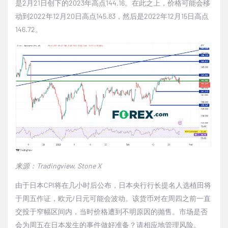
是
2
月
21
日创下的
2023
年高点
144.16
。在此之上，价格可能会移
动到
2022
年
12
月
20
日高点
145.83
，然后是
2022
年
12
月
15
日高点
146.72
。
来源：
Tradingview, Stone X
由于日本
CPI
将在几小时后公布，日本央行行长提名人选植田将
于周五作证，欧元
/
日元可能会波动。该货币对在周四之前一直
交投于窄幅区间内，当时价格遭到不明原因的抛售。市场是否
会为周五在日本发生的事件做好准备？请相应地管理风险。