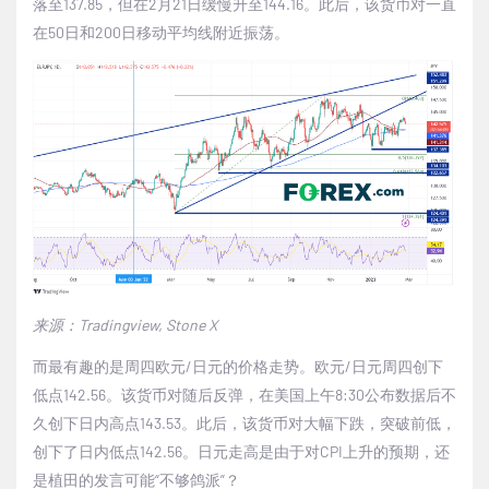
落至
137.85
，但在
2
月
21
日缓慢升至
144.16
。此后，该货币对一直
在
50
日和
200
日移动平均线附近振荡。
来源：
Tradingview, Stone X
而最有趣的是周四欧元
/
日元的价格走势。欧元
/
日元周四创下
低点
142.56
。该货币对随后反弹，在美国上午
8:30
公布数据后不
久创下日内高点
143.53
。此后，该货币对大幅下跌，突破前低，
创下了日内低点
142.56
。日元走高是由于对
CPI
上升的预期，还
是植田的发言可能
“
不够鸽派
”
？