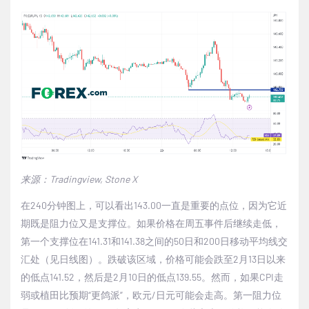
来源：
Tradingview, Stone X
在
240
分钟图上，可以看出
143.00
一直是重要的点位，因为它近
期既是阻力位又是支撑位。如果价格在周五事件后继续走低，
第一个支撑位在
141.31
和
141.38
之间的
50
日和
200
日移动平均线交
汇处（见日线图）。跌破该区域，价格可能会跌至
2
月
13
日以来
的低点
141.52
，然后是
2
月
10
日的低点
139.55
。然而，如果
CPI
走
弱或植田比预期
“
更鸽派
”
，欧元
/
日元可能会走高。第一阻力位