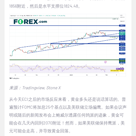
1856
附近，然后是水平支撑位
1824.48
。
来源：
Tradingview, Stone X
从今天
ECI
之后的市场反应来看，黄金多头还是说话算话的。普
遍预计
F
OMC
将加息
25
个基点以及美联储立场偏鹰。如果会议声
明或随后的新闻发布会上鲍威尔透露任何鸽派的迹象，黄金可
能会在几天内回到
2070
附近！然而，如果美联储保持鹰派，美
元可能会走高，并导致黄金回落。