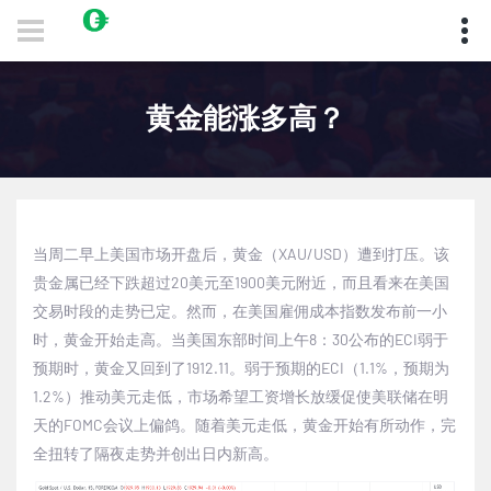
黄金能涨多高？
当周二早上美国市场开盘后，黄金（
XAU/USD
）遭到打压。该
贵金属已经下跌超过
20
美元至
1900
美元附近，而且看来在美国
交易时段的走势已定。然而，在美国雇佣成本指数发布前一小
时，黄金开始走高。当美国东部时间上午
8
：
30
公布的
ECI
弱于
预期时，黄金又回到了
1912.11
。弱于预期的
ECI
（
1.1%
，预期为
1.2%
）推动美元走低，市场希望工资增长放缓促使美联储在明
天的
FOMC
会议上偏鸽。随着美元走低，黄金开始有所动作，完
全扭转了隔夜走势并创出日内新高。