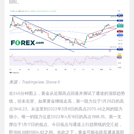
回吐。
来源：
Tradingview, Stone X
在
240
分钟图上，黄金从近期高点回落并测试了通道的顶部趋势
线，但未击穿。如果黄金继续走高，第一阻力位于
1
月
26
日的高
点
1949.23
。从这里到
2022
年
3
月
8
日的高点
2070.46
之间的阻力
很小。唯一的阻力位是
2022
年
4
月
18
日的高点
1998.35
。第一支
撑位于
1
月
17
日的低点、今日低点与通道上行趋势线的交汇处，
即
1896.68
到
1904.82
之间。在此之下，黄金可能会跌至通道底部