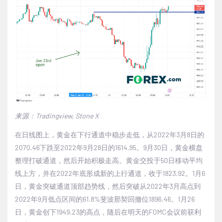
来源：
Tradingview, Stone X
在日线图上，黄金在下行通道中稳步走低，从
2022
年
3
月
8
日的
2070.46
下跌至
2022
年
9
月
28
日的
1614.95
。
9
月
30
日，黄金横盘
整理打破通道，然后开始积极走高。黄金交投于
50
日移动平均
线上方，并在
2022
年底形成新的上行通道，收于
1823.92
。
1
月
6
日，黄金突破通道顶部趋势线，然后突破从
2022
年
3
月高点到
2022
年
9
月低点区间的
61.8%
斐波那契回撤位
1896.46
。
1
月
26
日，黄金创下
1949.23
的高点，随后在明天的
FOMC
会议前获利