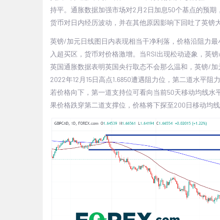
持平。通胀数据加强市场对
2
月
2
日加息
50
个基点的预期
货币对日内经历波动，并在其他原因影响下回吐了英镑
英镑
/
加元日线图日内表现相当干净利落，价格沿阻力最
入超买区，货币对价格激增。当
RSI
出现松动迹象，英镑
英国通胀数据表明英国央行取态不会那么温和，英镑
/
加
2022
年
12
月
15
日高点
1.6850
遭遇阻力位，第二道水平阻
若价格向下，第一道支持位可看向当前
50
天移动均线水
果价格跌穿第二道支撑位，价格将下探至
200
日移动均线