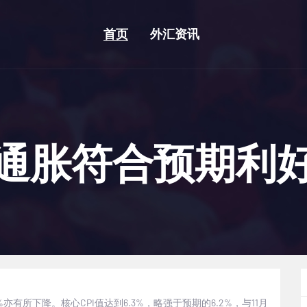
首页
外汇资讯
通胀符合预期利
%
亦有所下降。核心
CPI
值达到
6.3%
，略强于预期的
6.2%
，与
11
月