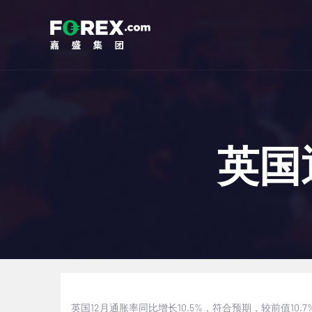
英国
英国
12
月通胀率同比增长
10.5%
，符合预期，较前值
10.7