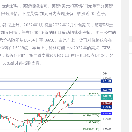
，受此影响，英镑继续走高。英镑
/
美元和英镑
/
日元等部分英镑
大部分涨幅。不过英镑
/
加元日内表现强劲，收涨近
200
点子。
小路径上升。
2022
年
11
月初至
2022
年
12
月中旬期间，随着
RSI
进
/
加元回撤，并在
1.6104
附近的
50
日移动均线处停顿。
周三公布的
元价格随即从
1.6454
升至
1.6656
。由此向上，货币对价格或会在
力位落在
1.6949
点。再向上，价格可能上探
2022
年的高点
1.7378
。
平，接近
1.6287
，第二道支撑位则会出现在
1
月
6
日低点
1.6104
。如
1.5786
处才能找到支撑。