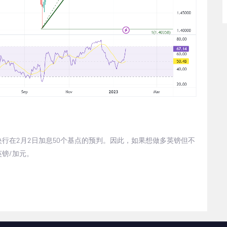
央行在
2
月
2
日加息
50
个基点的预判。因此，如果想做多英镑但不
英镑
/
加元。