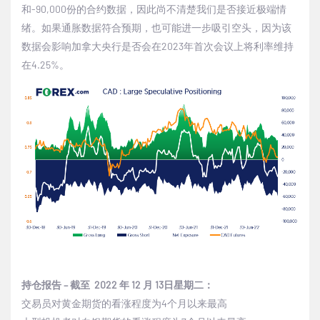
和
-90,000
份的合约数据，因此尚不清楚我们是否接近极端情
绪。如果通胀数据符合预期，也可能进一步吸引空头，因为该
数据会影响加拿大央行是否会在
2023
年首次会议上将利率维持
在
4.25%
。
持仓报告
–
截至
2022
年
12
月
13
日星期二：
交易员对黄金期货的看涨程度为
4
个月以来最高