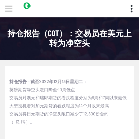
持仓报告（COT）：交易员在美元上
转为净空头
持仓报告
–
截至
2022
年
12
月
1
3
日星期二：
英镑期货净空头敞口降至
40
周低点
交易员对澳元和瑞郎期货的看跌程度分别为
8
周和
7
周以来最低
大型投机者对加元期货的看跌程度为
14
个月以来最高
交易员将日元期货的净空头敞口减少了
12,800
份合约
（
-13.1%
）。