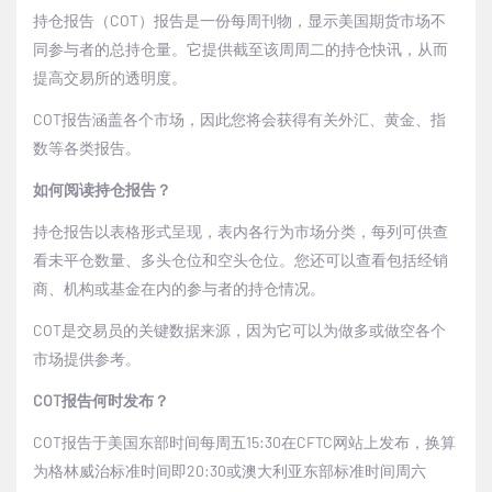
持仓报告（
COT
）报告是一份每周刊物，显示美国期货市场不
同参与者的总持仓量。它提供截至该周周二的持仓快讯，从而
提高交易所的透明度。
COT
报告涵盖各个市场，因此您将会获得有关外汇、黄金、指
数等各类报告。
如何阅读持仓报告？
持仓报告以表格形式呈现，表内各行为市场分类，每列可供查
看未平仓数量、多头仓位和空头仓位。您还可以查看包括经销
商、机构或基金在内的参与者的持仓情况。
COT
是交易员的关键数据来源，因为它可以为做多或做空各个
市场提供参考。
COT
报告何时发布？
COT
报告于美国东部时间每周五
15:30
在
CFTC
网站上发布，换算
为格林威治标准时间即
20:30
或澳大利亚东部标准时间周六