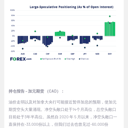
持仓报告
–
加元期货
（
CAD
）：
油价走弱以及对加拿大央行可能接近暂停加息的预期，使加元
期货空头大量涌现。净空头敞口处于
14
个月高位，总空头敞口
目前处于
3
年半高位。虽然自
2020
年
5
月以来，净空头敞口一
直保持在
-33
,000
份
以上，但我们过去也曾见过
-60
,000
份