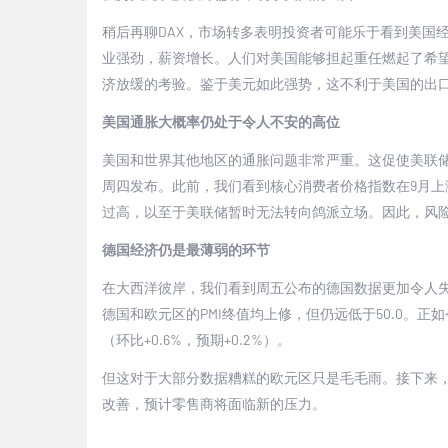
稍后再聊
DAX
，市场转多表明投资者可能乐于看到美国
业强劲，薪资增长。人们对美国能够担起重任燃起了希
济放缓的考验。鉴于美元如此强势，这不利于美国的出
美国通胀大概率仍处于令人不安的高位
美国和世界其他地区的通胀问题非常严重。这促使美联
周四发布。此前，我们看到核心消费者价格指数在
9
月上
过高，以至于美联储暂时无法转向鸽派立场。因此，风
德国经济仍是最薄弱的环节
在大西洋彼岸，我们看到周五公布的德国数据更加令人
德国和欧元区的
PMI
终值均上修，但仍远低于
50.0
。正如
（环比
+0.6%
，预期
+0.2%
）。
但这对于大部分数据糟糕的欧元区只是毛毛雨。接下来
改善，预计零售商将面临新的压力。