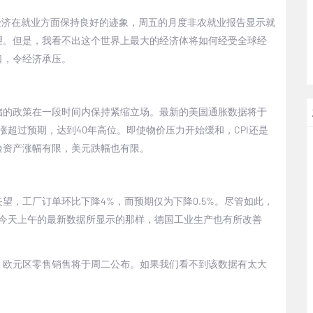
经济在就业方面保持良好的迹象，周五的月度非农就业报告显示就
望。但是，我看不出这个世界上最大的经济体将如何经受全球经
口，令经济承压。
储的政策在一段时间内保持紧缩立场。最新的美国通胀数据将于
涨超过预期，达到
40
年高位。即使物价压力开始缓和，
CPI
还是
险资产涨幅有限，美元跌幅也有限。
失望，工厂订单环比下降
4%
，而预期仅为下降
0.5%
。尽管如此，
今天上午的最新数据所显示的那样，德国工业生产也有所改善
，欧元区零售销售将于周二公布。如果我们看不到该数据有太大