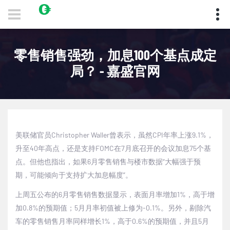
零售销售强劲，加息100个基点成定
局？ - 嘉盛官网
美联储官员
Christopher Waller
曾表示，虽然
CPI
年率上涨
9.1%
，
升至
40
年高点，还是支持
FOMC
在
7
月底召开的会议加息
75
个基
点。但他也指出，如果
6
月零售销售与楼市数据“大幅强于预
期，可能倾向于支持扩大加息幅度”。
上周五公布的
6
月零售销售数据显示，表面月率增加
1%
，高于增
加
0.8%
的预期值；
5
月月率初值被上修为
-0.1%
。另外，剔除汽
车的零售销售月率同样增长
1%
，高于
0.6%
的预期值，并且
5
月