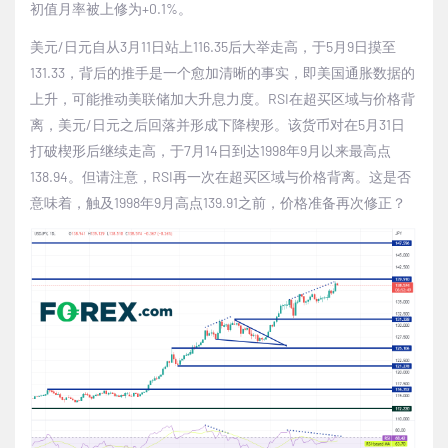
初值月率被上修为
+0.1%
。
美元
/
日元自从
3
月
11
日站上
116.35
后大举走高，于
5
月
9
日摸至
131.33
，背后的推手是一个愈加清晰的事实，即美国通胀数据的
上升，可能推动美联储加大升息力度。
RSI
在超买区域与价格背
离，美元
/
日元之后回落并形成下降楔形。该货币对在
5
月
31
日
打破楔形后继续走高，于
7
月
14
日到达
1998
年
9
月以来最高点
138.94
。但请注意，
RSI
再一次在超买区域与价格背离。这是否
意味着，触及
1998
年
9
月高点
139.91
之前，价格准备再次修正？