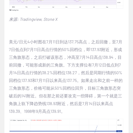
来源
: Tradingview, Stone X
美元
/
日元
4
小时图在
7
月
11
日到达
137.75
高点，之后回撤，至
7
月
7
日低点到
7
月
11
日高点行情的
50%
回档位，即
137.93
附近，形成
三角旗形态，之后打破该形态，冲高至
7
月
14
日高点
138.94
，目
前回撤，可能形成新的三角旗。下方支撑位有
7
月
12
日低点到
7
月
14
日高点行情的
38.2%
回档位
138.27
，然后是同期行情的
50%
回档位
137.93
和
7
月
11
日以来高点
137.75
。如果走出和之前一样的
三角旗形态，价格可能从
50%
回档位回升，目标三角旗形态突
破后的
141
附近。但在那之前还要攻克一些障碍，第一个就是三
角旗上轨下降趋势线
138.93
附近，然后是
7
月
14
日以来高点
139.39
、
1998
年
9
月高点
139.91
。