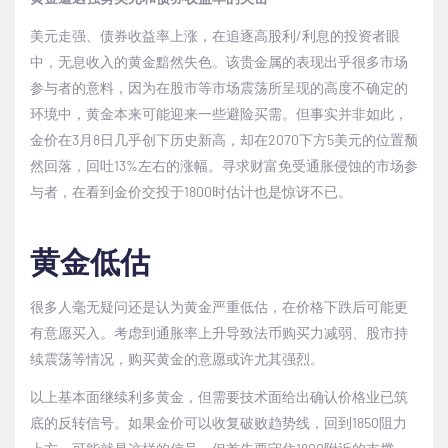
美元走强、债券收益率上涨，在追逐高股利
/
利息的投资者眼
中，无息收入的黄金黯然失色。该贵金属的表现出乎很多市场
参与者的意料，因为在股市等市场震荡所呈现的高度不确定的
环境中，黄金本来可能迎来一些避险买需。但事实并非如此，
金价在
3
月
8
日几乎创下历史新高，却在
2070
下方
5
美元的位置颓
然回落，回吐
13%
左右的涨幅。寻求财富免受通胀侵蚀的市场参
与者，在看到金价交投于
1800
时估计也是惊讶不已。
黄金低估
很多人毫无疑问还是认为黄金严重低估，在价格下跌后可能更
有意愿买入。考虑到通胀率上升导致法币购买力减弱、股市持
续震荡等情况，购买黄金的意愿或许尤其强烈。
以上基本面继续利多黄金，但需要技术面给出确认价格业已筑
底的反转信号。如果金价可以收复破败趋势线，回到
1850
阻力