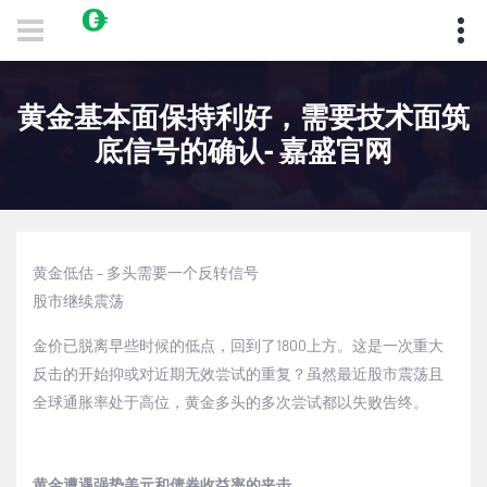
黄金基本面保持利好，需要技术面筑
底信号的确认- 嘉盛官网
黄金低估
–
多头需要一个反转信号
股市继续震荡
金价已脱离早些时候的低点，回到了
1800
上方。这是一次重大
反击的开始抑或对近期无效尝试的重复？虽然最近股市震荡且
全球通胀率处于高位，黄金多头的多次尝试都以失败告终。
黄金遭遇强势美元和债券收益率的夹击