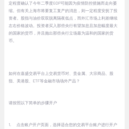
定程度确认了今年二季度
GDP
可能因为疫情防控措施而走向萎
缩。但有关上海市将要复工复产的消息，则一定程度安抚了投
资者。股指与油价双双脱离隔夜低点，而外汇市场上利差继续
左右价格波动。投资者买入那些央行有望加息且加息幅度最大
的国家的货币，并且抛出那些央行立场最为温和的国家的货
币。
如何在嘉盛交易平台上交易货币对、贵金属、大宗商品、股
指、美港股、
ETF
等金融市场场外产品？
请按照以下简单的步骤开户
1.
点击
账户开户页面
，选择适合您的交易平台账户进行开户