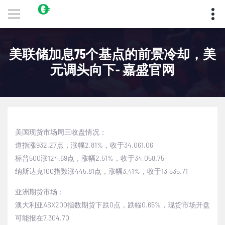
美联储加息75个基点的前景冷却，美
元调头向下- 嘉盛官网
美国现货市场周三收盘情况：
道指涨
932.27
点，涨幅
2.81%
，收于
34,061.06
标普
500
涨
124.69
点，涨幅
2.51%
，收于
34,058.75
纳斯达克
100
指数涨
445.81
点，涨幅
3.41
%
，收于
13,535.71
亚洲期货市场：
澳大利亚
ASX200
指数期货下跌
0
点，跌幅
0.65%
，现货市场开盘
可能报在
7,304.70