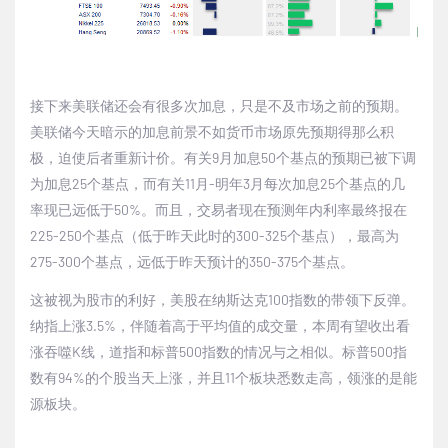
接下来美联储还会有很多次加息，只是不及市场之前的预期。
美联储今天暗示的加息前景不如货币市场原先预期得那么积
极，迫使后者重新计价。有关
9
月加息
50
个基点的预期已被下调
为加息
25
个基点，而有关
11
月
-
明年
3
月每次加息
25
个基点的几
率现已远低于
50%
。而且，交易者现在预测年内利率最终报在
225-250
个基点（低于昨天此时的
300-325
个基点），最高为
275-300
个基点，远低于昨天预计的
350-375
个基点。
这被视为股市的利好，美股在纳斯达克
100
指数的带领下反弹。
纳指上涨
3.5%
，伴随着高于平均值的成交量，本周有望收出看
涨吞噬
K
线，道指和标普
500
指数的情况与之相似。标普
500
指
数有
94%
的个股当天上涨，并且
11
个板块悉数走高，领涨的是能
源板块。