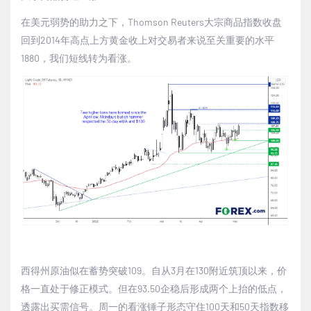
在美元弱势的助力之下，
Thomson Reuters
大宗商品指数收盘
回到
2014
年高点上方黄金收上对交易者来说至关重要的水平
1880
，我们短线转为看涨。
西得州原油似在蓄势突破
109
。自从
3
月在
130
附近筑顶以来，价
格一直处于修正模式。但在
93.50
企稳后形成两个上抬的低点，
透露出买需信号。周一的看涨锤子形态守住
100
天和
50
天指数移