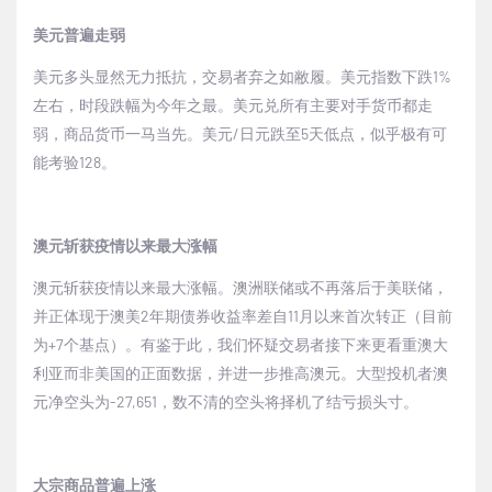
美元普遍走弱
美元多头显然无力抵抗，交易者弃之如敝履。美元指数下跌
1%
左右，时段跌幅为今年之最。美元兑所有主要对手货币都走
弱，商品货币一马当先。美元
/
日元跌至
5
天低点，似乎极有可
能考验
128
。
澳元斩获疫情以来最大涨幅
澳元斩获疫情以来最大涨幅。澳洲联储或不再落后于美联储，
并正体现于澳美
2
年期债券收益率差自
11
月以来首次转正（目前
为
+7
个基点）。有鉴于此，我们怀疑交易者接下来更看重澳大
利亚而非美国的正面数据，并进一步推高澳元。大型投机者澳
元净空头为
-27,651
，数不清的空头将择机了结亏损头寸。
大宗商品普遍上涨