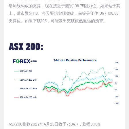
动均线构成的支撑，现在接近于测试
108.75
阻力位。如果站于其
上，后市聚焦
116
。今天要想实现突破，前提是守住
105 / 105.60
支撑位。如果下破
105
，可能发出突破依然遥远的预警。
ASX 200:
ASX200
指数
2022
年
4
月
25
日收于
7304.7
，跌幅
0.16
%