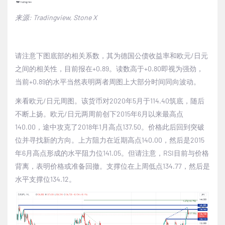
来源
: Tradingview, Stone X
请注意下图底部的相关系数，其为德国公债收益率和欧元
/
日元
之间的相关性，目前报在
+0.89
。读数高于
+0.80
即视为强劲，
当前
+0.89
的水平当然表明两者周图上大部分时间同向波动。
来看欧元
/
日元周图。该货币对
2020
年
5
月于
114.40
筑底，随后
不断上扬。欧元
/
日元两周前创下
2015
年
6
月以来最高点
140.00
，途中攻克了
2018
年
1
月高点
137.50
。价格此后回到突破
位并寻找新的方向。上方阻力在近期高点
140.00
，然后是
2015
年
6
月高点形成的水平阻力位
141.05
。但请注意，
RSI
目前与价格
背离，表明价格或准备回撤。支撑位在上周低点
134.77
，然后是
水平支撑位
134.12
。