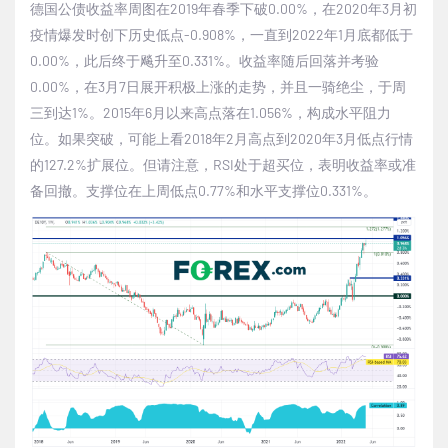
德国公债收益率周图在
2019
年春季下破
0.00%
，在
2020
年
3
月初
疫情爆发时创下历史低点
-0.908%
，一直到
2022
年
1
月底都低于
0.00%
，此后终于飚升至
0.331%
。收益率随后回落并考验
0.00%
，在
3
月
7
日展开积极上涨的走势，并且一骑绝尘，于周
三到达
1%
。
2015
年
6
月以来高点落在
1.056%
，构成水平阻力
位。如果突破，可能上看
2018
年
2
月高点到
2020
年
3
月低点行情
的
127.2%
扩展位。但请注意，
RSI
处于超买位，表明收益率或准
备回撤。支撑位在上周低点
0.77%
和水平支撑位
0.331%
。