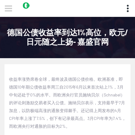
德国公债收益率到达1%高位，欧元/
日元随之上扬- 嘉盛官网
收益率涨势席卷全球，最终波及德国公债价格。欧洲基准，即
德国
10
年期公债收益率周三自
2015
年
6
月以来首次站上
1%
，
3
月
中旬还处于
0%
的水平。而欧洲央行官员施纳贝尔（
Schnabel
）
的评论则激励交易者买入公债。施纳贝尔表示，支持最早于
7
月
加息，以防极端高涨的通胀变得棘手。还记得上周发布的
4
月
CPI
年率上涨了
7.5%
，创下有记录最高点。
3
月
CPI
年率为
7.4%
，
而欧洲央行对通胀的目标为
2%
。