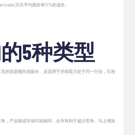
ritrade 30
天平均股价有
17%
的溢价。
购的
5
种类型
常见的就是横向或纵向，这适用于并购双方处于同一行业，互相
竞争，产品线或市场可能相同，合并有利于减少竞争、马上增加