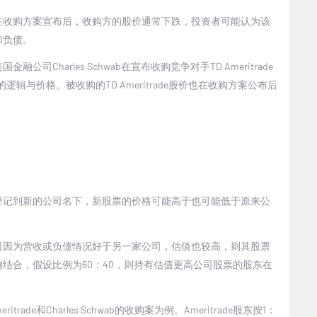
在收购方案宣布后，收购方的股价通常下跌，投资者可能认为该
加负债。
美国金融公司
Charles Schwab
在宣布收购竞争对手
TD Ameritrade
的逻辑与价格。被收购的
TD Ameritrade
股价也在收购方案公布后
登记到新的公司名下，新股票的价格可能高于也可能低于原来公
司因为营收或负债情况好于另一家公司，估值也较高，则其股票
例结合，假设比例为
60
：
40
，则持有估值更高公司股票的股东在
。
eritrade
和
Charles Schwab
的收购案为例。
Ameritrade
股东按
1
：