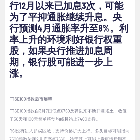
行
12
月以来已加息
3
次，可能
为了平抑通胀继续升息。央
行预测
4
月通胀率升至
8%
。利
率上升的环境利好银行权重
股，如果央行推进加息周
期，银行股可能进一步上
涨。
FTSE100
指数后市展望
FTSE100
指数自
3
月
7
日低点
6760
反弹以来不断开疆拓土，收复
了
50
天和
100
天简单移动均线且站上
7400
支撑。
RSI
没有进入超买区域，支持价格扩大上行。多头目标可能指向
7500
整数位和
2
月底高点
7560
，站于其上可能上看疫情后期高