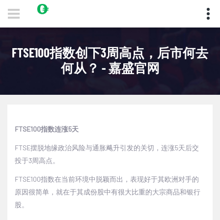
FTSE100指数创下3周高点，后市何去
何从？ - 嘉盛官网
FTSE100
指数连涨
5
天
FTSE
摆脱地缘政治风险与通胀飚升引发的关切，连涨
5
天后交
投于
3
周高点。
FTSE100
指数在当前环境中脱颖而出，表现好于其欧洲对手的
原因很简单，就在于其成份股中有很大比重的大宗商品和银行
股。