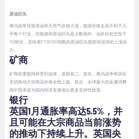
原油巨头
俄乌战争导致原油和天然气价格大涨，能源价格走高不利于几
乎每个行业，但能源和原油巨头是少数例外。油价目前交投于
110
附近，意味着
FTSE100
指数的原油巨头股获得澎湃的上涨动
力。
矿商
矿商权重股同样受到追捧，原因有二。首先，俄乌战争和供应
关切推动大宗商品价格全线上扬。其次，全球最大的金属消费
国中国承诺为国内经济发展推出更多支持性政策。
银行
英国
1
月通胀率高达
5.5%
，并
且可能在大宗商品当前涨势
的推动下持续上升。英国央