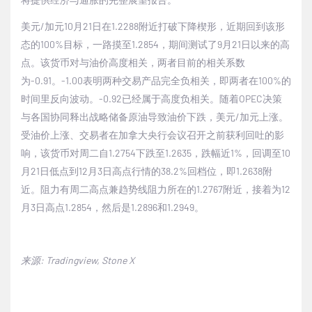
美元
/
加元
10
月
21
日在
1.2288
附近打破下降楔形，近期回到该形
态的
100%
目标，一路摸至
1.2854
，期间测试了
9
月
21
日以来的高
点。该货币对与油价高度相关，两者目前的相关系数
为
-0.91
。
-1.00
表明两种交易产品完全负相关，即两者在
100%
的
时间里反向波动。
-0.92
已经属于高度负相关。随着
OPEC
决策
与各国协同释出战略储备原油导致油价下跌，美元
/
加元上涨。
受油价上涨、交易者在加拿大央行会议召开之前获利回吐的影
响，该货币对周二自
1.2754
下跌至
1.2635
，跌幅近
1%
，回调至
10
月
21
日低点到
12
月
3
日高点行情的
38.2%
回档位，即
1.2638
附
近。阻力有周二高点兼趋势线阻力所在的
1.2767
附近，接着为
12
月
3
日高点
1.2854
，然后是
1.2896
和
1.2949
。
来源
: Tradingview, Stone X