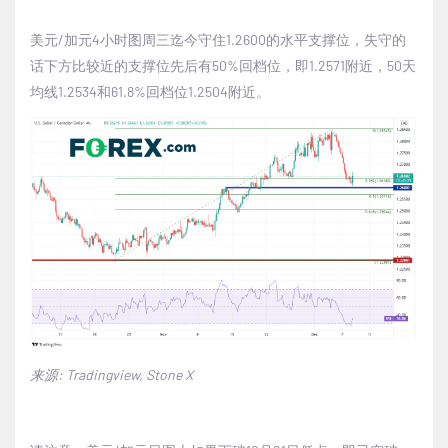
美元
/
加元
4
小时图周三迄今守住
1.2600
的水平支撑位，失守的
话下方比较近的支撑位先后有
50%
回档位，即
1.2571
附近，
50
天
均线
1.2534
和
61.8%
回档位
1.2504
附近。
来源
: Tradingview, Stone X