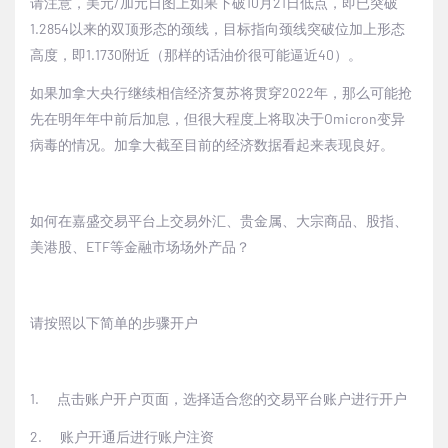
请注意，美元
/
加元日图上如果下破
10
月
21
日低点，即已突破
1.2854
以来的双顶形态的颈线，目标指向颈线突破位加上形态
高度，即
1.1730
附近（那样的话油价很可能逼近
40
）。
如果加拿大央行继续相信经济复苏将贯穿
2022
年，那么可能抢
先在明年年中前后加息，但很大程度上将取决于
Omicron
变异
病毒的情况。加拿大截至目前的经济数据看起来表现良好。
如何在嘉盛交易平台上交易外汇、贵金属、大宗商品、股指、
美港股、
ETF
等金融市场场外产品？
请按照以下简单的步骤开户
1.
点击
账户开户页面
，选择适合您的交易平台账户进行开户
2.
账户开通后进行账户注资