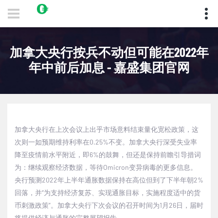
加拿大央行按兵不动但可能在2022年
年中前后加息 - 嘉盛集团官网
加拿大央行在上次会议上出乎市场意料结束量化宽松政策，这
次则一如预期维持利率在
0.25%
不变。加拿大央行深受失业率
降至疫情前水平附近，即
6%
的鼓舞，但还是保持前瞻引导措词
为：继续观察经济数据，等待
Omicron
变异病毒的更多信息。
央行预测
2022
年上半年通胀数据保持在高位但到了下半年朝
2%
回落，并“为支持经济复苏、实现通胀目标，实施程度适中的货
币刺激政策”。加拿大央行下次会议的召开时间为
1
月
26
日，届时
将提供经济与通胀的完整展望报告。