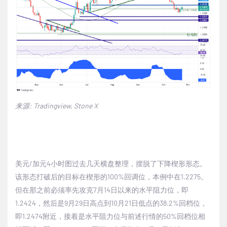
来源
: Tradingview, Stone X
美元
/
加元
4
小时图过去几天横盘整理，摆脱了下降楔形形态。
该形态打破后的目标在楔形的
100%
回调位，本例中在
1.2275
。
但在那之前必须率先攻克
7
月
14
日以来的水平阻力位，即
1.2424
，然后是
9
月
29
日高点到
10
月
21
日低点的
38.2%
回档位，
即
1.2474
附近，接着是水平阻力位与前述行情的
50%
回档位相