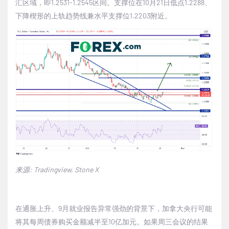
汇区域，即
1.2531-1.2545
区间。支撑位在
10
月
21
日低点
1.2288
、
下降楔形的上轨趋势线兼水平支撑位
1.2203
附近。
来源
: Tradingview, Stone X
在通胀上升、
9
月就业报告异常强劲的背景下，加拿大央行可能
将其每周债券购买金额减半至
10
亿加元。如果周三会议的结果