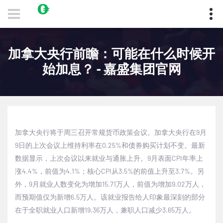
加拿大央行前瞻：可能在什么时候开
始加息？ - 嘉盛集团官网
加拿大央行将于周三召开常规货币政策会议。加拿大央行在
9
月
9
日的上次会议上维持利率在
0.25%
和债券购买计划不变。最新
数据显示，上次会议以来就业与通胀上升。
9
月表面
CPI
年率上
涨
4.4%
，前值为
4.1%
；核心
CPI
从
3.5%
的前值上升至
3.7%
。另
外，
9
月就业人数变化为增加
15.71
万人，前值为增加
9.02
万人，
而预期值仅为新增
6.5
万人。该就业报告给人印象最深刻的部分
在于全职就业人口新增
19.36
万人，兼职人口减少
3.65
万人。