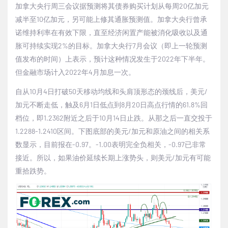
加拿大央行周三会议据预测将其债券购买计划从每周
20
亿加元
减半至
10
亿加元，另可能上修其通胀预测值。加拿大央行曾承
诺维持利率在有效下限，直至经济闲置产能被消化吸收以及通
胀可持续实现
2%
的目标。加拿大央行
7
月会议（即上一轮预测
值发布的时间）上表示，预计这种情况发生于
2022
年下半年。
但金融市场计入
2022
年
4
月加息一次。
自从
10
月
4
日打破
50
天移动均线和头肩顶形态的颈线后，美元
/
加元不断走低，触及
6
月
1
日低点到
8
月
20
日高点行情的
61.8%
回
档位，即
1.2362
附近之后于
10
月
14
日止跌。从那之后一直交投于
1.2288-1.2410
区间。下图底部的美元
/
加元和原油之间的相关系
数显示，目前报在
-0.97
。
-1.00
表明完全负相关，
-0.97
已非常
接近。所以，如果油价延续长期上涨势头，则美元
/
加元有可能
重拾跌势。